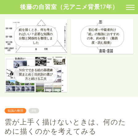
後藤の自習室（元アニメ背景17年）
絵を描くとき、何を考え
初心者～中級者向け
ればいい？必要な知識の
「絵」の勉強におすすめ
分類と関係性を整理しま
の本、約40冊！（難易
した
度・読む順番）
30分でできる絵の基礎練
習まとめ｜目的別の選び
方と続ける工夫
知識の整理
PR
雲が上手く描けないときは、何のた
めに描くのかを考えてみる