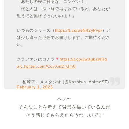
「あたしの桜に触るな、ニンゲン！」
「桜と人は、深い縁で結ばれているわ。あなたが
思うほど無縁ではないのよ！」
いつものシリーズ（
https://t.co/peN42yPvpr
）と
は少し違った毛色でお届けします。ご期待くださ
い。
クラファンはコチラ
https://t.co/JwXukYi4Rg
pic.twitter.com/CovXmDrGm0
— 柏崎アニメスタジオ (@Kashiwa_AnimeST)
February 1, 2025
へぇ〜
そんなことを考えて背景を描いているんだ
そう感じてもらえたらうれしいです