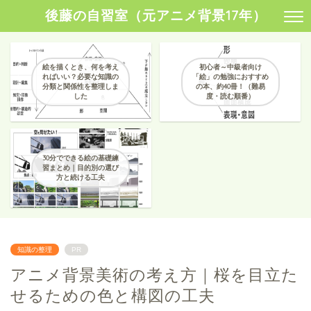
後藤の自習室（元アニメ背景17年）
絵を描くとき、何を考え
初心者～中級者向け
ればいい？必要な知識の
「絵」の勉強におすすめ
分類と関係性を整理しま
の本、約40冊！（難易
した
度・読む順番）
30分でできる絵の基礎練
習まとめ｜目的別の選び
方と続ける工夫
知識の整理
PR
アニメ背景美術の考え方｜桜を目立た
せるための色と構図の工夫