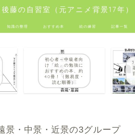
後藤の自習室（元アニメ背景17年）
知識の整理
おすすめ本
絵の練習
記事一覧
初心者～中級者向
け「絵」の勉強に
おすすめの本、約
40冊！（難易度・
読む順番）
遠景・中景・近景の3グループ