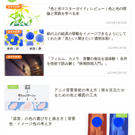
おすすめ本
『色と光マスターガイド』レビュー｜色と光の理
論と実践を学べる本
2025年4月30日
おすすめ本
紙の上の絵具の挙動をイメージできるようにして
くれた本「見たい! 聞きたい! 透明水彩! 」
2024年2月4日
おすすめ本
「フィルム、カメラ、音響の進化を追体験！ 名作
を技術で読み解く『映画技術入門』」
2024年3月11日
アニメ背景美術の考え方｜桜を目立たせ
るための色と構図の工夫
「流背」の色の選び方と描き方｜背景
色・イメージ色の考え方