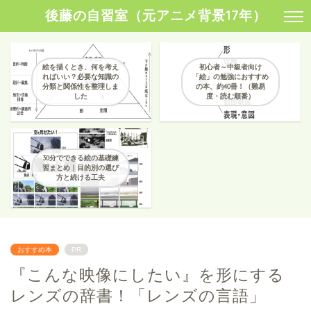
後藤の自習室（元アニメ背景17年）
絵を描くとき、何を考え
初心者～中級者向け
ればいい？必要な知識の
「絵」の勉強におすすめ
分類と関係性を整理しま
の本、約40冊！（難易
した
度・読む順番）
30分でできる絵の基礎練
習まとめ｜目的別の選び
方と続ける工夫
おすすめ本
PR
『こんな映像にしたい』を形にする
レンズの辞書！「レンズの言語」